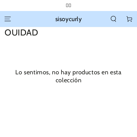
IR AL
❤️‍🔥
CONTENIDO
sisoycurly
Carrit
Colección:
OUIDAD
Lo sentimos, no hay productos en esta
colección